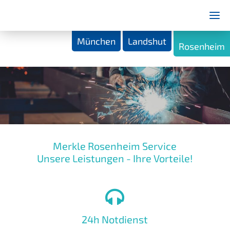
München
Landshut
Rosenheim
Merkle Rosenheim Service
Unsere Leistungen - Ihre Vorteile!
24h Notdienst